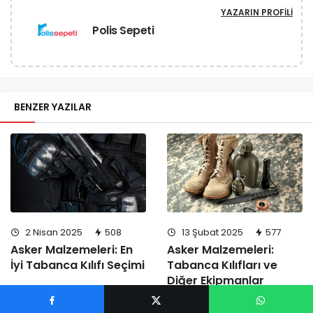
YAZARIN PROFILI
Polis Sepeti
BENZER YAZILAR
2 Nisan 2025
508
13 Şubat 2025
577
Asker Malzemeleri: En
Asker Malzemeleri:
İyi Tabanca Kılıfı Seçimi
Tabanca Kılıfları ve
Diğer Ekipmanlar