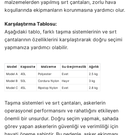
malzemelerden yapılmış sırt çantaları, zorlu hava
koşullarında ekipmanların korunmasına yardımcı olur.
Karşılaştırma Tablosu:
Aşağıdaki tablo, farklı taşıma sistemlerinin ve sırt
çantalarının özelliklerini karşılaştırarak doğru seçimi
yapmanıza yardımcı olabilir.
Model
Kapasite
Malzeme
Su Geçirmezlik
Ağırlık
Model A
40L
Polyester
Evet
2.5 kg
Model B
50L
Cordura Nylon
Hayır
3 kg
Model C
45L
Ripstop Nylon
Evet
2.8 kg
Taşıma sistemleri ve sırt çantaları, askerlerin
operasyonel performansını ve rahatlığını etkileyen
önemli bir unsurdur. Doğru seçim yapmak, sahada
görev yapan askerlerin güvenliği ve verimliliği için
hayati öneme sahiptir. Bu nedenle, asker ekipmanı