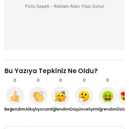
Polis Sepeti - Reklam Alanı (Yazı Sonu)
Bu Yazıya Tepkiniz Ne Oldu?
0
0
0
0
0
0
Beğendim
Alkışlıyorum
Eğlendim
Düşünceliyim
İğrendim
Üzül