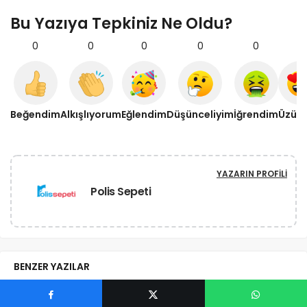
Bu Yazıya Tepkiniz Ne Oldu?
0
0
0
0
0
0
Beğendim
Alkışlıyorum
Eğlendim
Düşünceliyim
İğrendim
Üzül
YAZARIN PROFILI
Polis Sepeti
BENZER YAZILAR