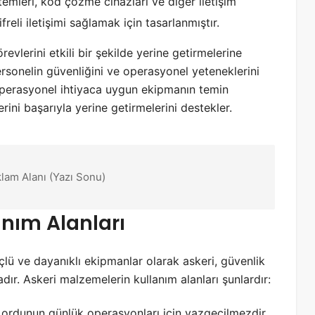
stemleri, kod çözme cihazları ve diğer iletişim
ifreli iletişimi sağlamak için tasarlanmıştır.
evlerini etkili bir şekilde yerine getirmelerine
personelin güvenliğini ve operasyonel yeteneklerini
lü operasyonel ihtiyaca uygun ekipmanın temin
rini başarıyla yerine getirmelerini destekler.
klam Alanı (Yazı Sonu)
anım Alanları
üçlü ve dayanıklı ekipmanlar olarak askeri, güvenlik
ır. Askeri malzemelerin kullanım alanları şunlardır:
, ordunun günlük operasyonları için vazgeçilmezdir.