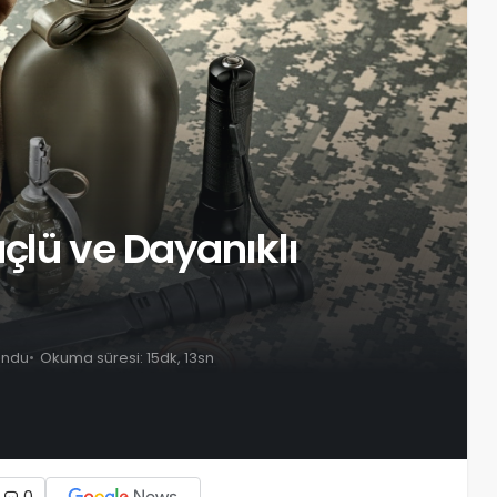
çlü ve Dayanıklı
undu
Okuma süresi: 15dk, 13sn