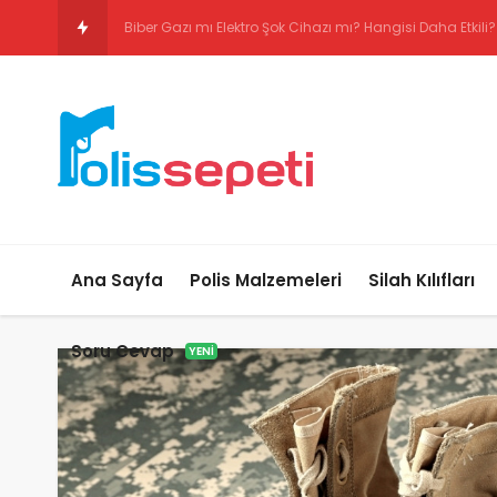
Biber Gazı mı Elektro Şok Cihaz
Ana Sayfa
Polis Malzemeleri
Silah Kılıfları
Soru Cevap
YENI