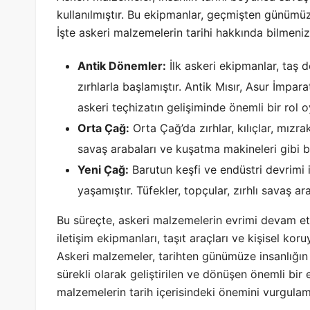
kullanılmıştır. Bu ekipmanlar, geçmişten günümüze
İşte askeri malzemelerin tarihi hakkında bilmeni
Antik Dönemler:
İlk askeri ekipmanlar, taş de
zırhlarla başlamıştır. Antik Mısır, Asur İmpa
askeri teçhizatın gelişiminde önemli bir rol o
Orta Çağ:
Orta Çağ’da zırhlar, kılıçlar, mızra
savaş arabaları ve kuşatma makineleri gibi b
Yeni Çağ:
Barutun keşfi ve endüstri devrimi i
yaşamıştır. Tüfekler, topçular, zırhlı savaş a
Bu süreçte, askeri malzemelerin evrimi devam e
iletişim ekipmanları, taşıt araçları ve kişisel ko
Askeri malzemeler, tarihten günümüze insanlığın
sürekli olarak geliştirilen ve dönüşen önemli bir 
malzemelerin tarih içerisindeki önemini vurgulam