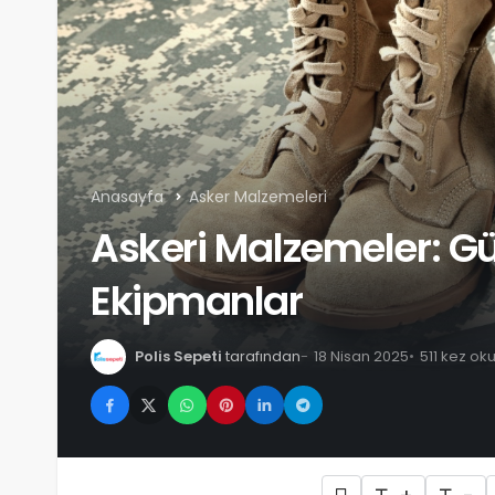
Anasayfa
Asker Malzemeleri
Askeri Malzemeler: Gü
Ekipmanlar
Polis Sepeti
tarafından
18 Nisan 2025
511 kez ok