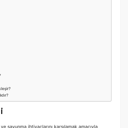
?
leşir?
ıdır?
i
 ve savunma ihtiyaçlarını karşılamak amacıyla