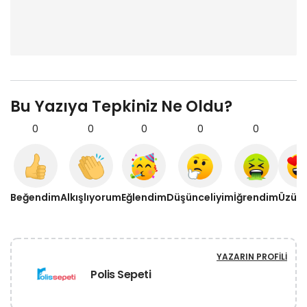
Bu Yazıya Tepkiniz Ne Oldu?
0
0
0
0
0
0
Beğendim
Alkışlıyorum
Eğlendim
Düşünceliyim
İğrendim
Üzül
YAZARIN PROFILI
Polis Sepeti