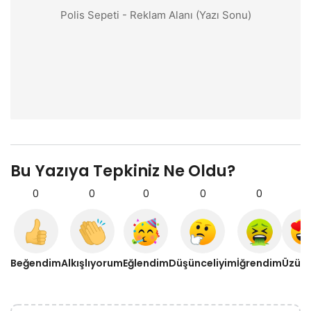
Polis Sepeti - Reklam Alanı (Yazı Sonu)
Bu Yazıya Tepkiniz Ne Oldu?
0
0
0
0
0
0
Beğendim
Alkışlıyorum
Eğlendim
Düşünceliyim
İğrendim
Üzül