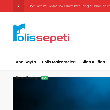
Biber Gazı mı Elektro Şok Ci
Ana Sayfa
Polis Malzemeleri
Silah Kılıfları
Soru Cevap
YENI