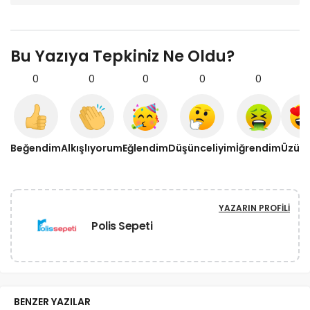
Bu Yazıya Tepkiniz Ne Oldu?
0
0
0
0
0
0
Beğendim
Alkışlıyorum
Eğlendim
Düşünceliyim
İğrendim
Üzül
YAZARIN PROFILI
Polis Sepeti
BENZER YAZILAR