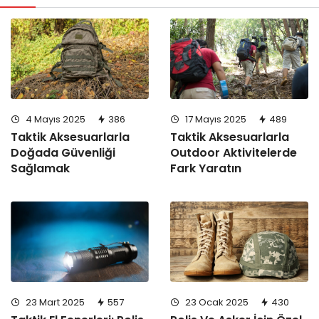
4 Mayıs 2025
386
17 Mayıs 2025
489
Taktik Aksesuarlarla
Taktik Aksesuarlarla
Doğada Güvenliği
Outdoor Aktivitelerde
Sağlamak
Fark Yaratın
23 Mart 2025
557
23 Ocak 2025
430