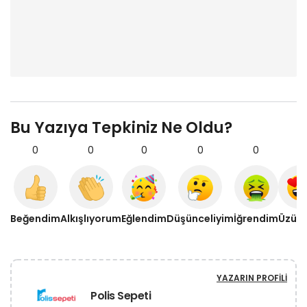
Bu Yazıya Tepkiniz Ne Oldu?
0
0
0
0
0
0
Beğendim
Alkışlıyorum
Eğlendim
Düşünceliyim
İğrendim
Üzül
YAZARIN PROFILI
Polis Sepeti