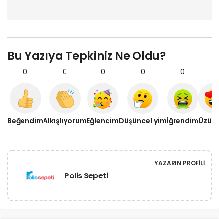
Bu Yazıya Tepkiniz Ne Oldu?
0
0
0
0
0
0
Beğendim
Alkışlıyorum
Eğlendim
Düşünceliyim
İğrendim
Üzül
YAZARIN PROFILI
Polis Sepeti