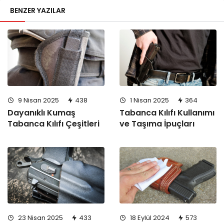
BENZER YAZILAR
9 Nisan 2025
438
1 Nisan 2025
364
Dayanıklı Kumaş
Tabanca Kılıfı Kullanımı
Tabanca Kılıfı Çeşitleri
ve Taşıma İpuçları
23 Nisan 2025
433
18 Eylül 2024
573