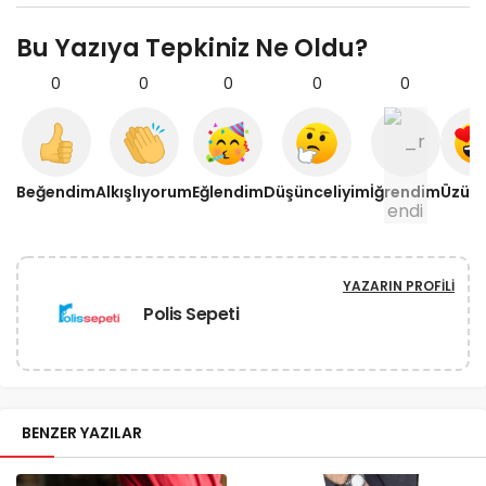
Bu Yazıya Tepkiniz Ne Oldu?
0
0
0
0
0
0
Beğendim
Alkışlıyorum
Eğlendim
Düşünceliyim
İğrendim
Üzül
YAZARIN PROFILI
Polis Sepeti
BENZER YAZILAR