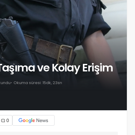
i Taşıma ve Kolay Erişim
kundu
Okuma süresi: 15dk, 23sn
0