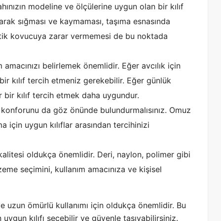
lahınızın modeline ve ölçülerine uygun olan bir kılıf
olarak sığması ve kaymaması, taşıma esnasında
ın tetik kovucuya zarar vermemesi de bu noktada
m amacınızı belirlemek önemlidir. Eğer avcılık için
ir kılıf tercih etmeniz gerekebilir. Eğer günlük
lir bir kılıf tercih etmek daha uygundur.
ma konforunu da göz önünde bulundurmalısınız. Omuz
ma için uygun kılıflar arasından tercihinizi
alitesi oldukça önemlidir. Deri, naylon, polimer gibi
lzeme seçimini, kullanım amacınıza ve kişisel
 ve uzun ömürlü kullanımı için oldukça önemlidir. Bu
uygun kılıfı seçebilir ve güvenle taşıyabilirsiniz.