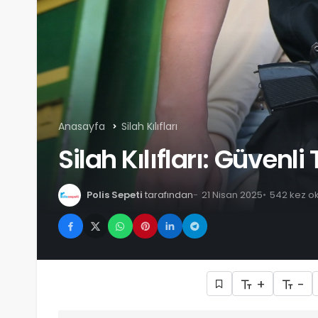
Anasayfa
Silah Kılıfları
Silah Kılıfları: Güvenl
Polis Sepeti
tarafından
21 Nisan 2025
542 kez o
+
-