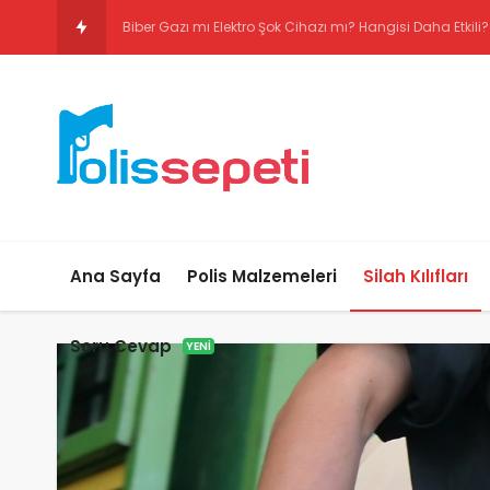
Biber Gazı mı Elektro Şok Cih
Ana Sayfa
Polis Malzemeleri
Silah Kılıfları
Soru Cevap
YENI