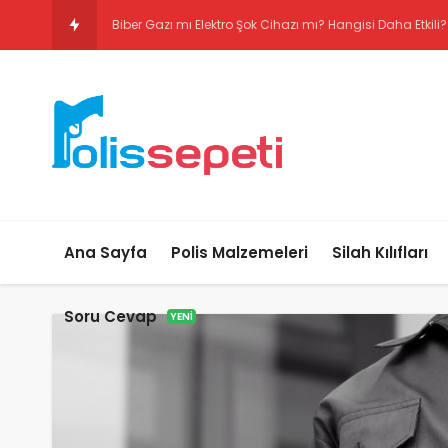
Biber Gazı mı Elektro Şok
Ana Sayfa
Polis Malzemeleri
Silah Kılıfları
Soru Cevap
YENI