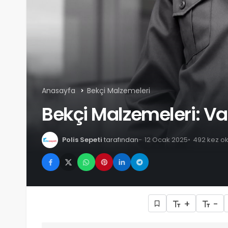
Anasayfa
Bekçi Malzemeleri
Bekçi Malzemeleri: Va
Polis Sepeti
tarafından
12 Ocak 2025
492 kez o
+
-