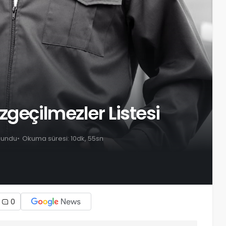
zgeçilmezler Listesi
kundu
Okuma süresi: 10dk, 55sn
0