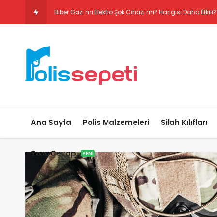
Biber Gazı mı Elektro
Ana Sayfa
Polis Malzemeleri
Silah Kılıfları
Soru Cevap
YENI