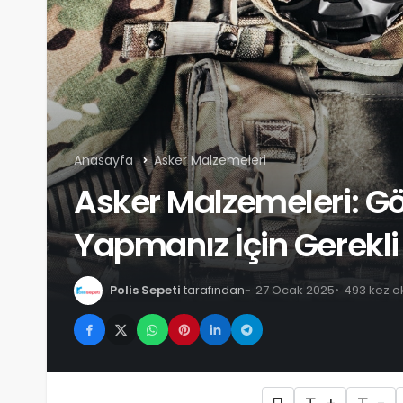
Anasayfa
Asker Malzemeleri
Asker Malzemeleri: Gör
Yapmanız İçin Gerekli
Polis Sepeti
tarafından
27 Ocak 2025
493 kez 