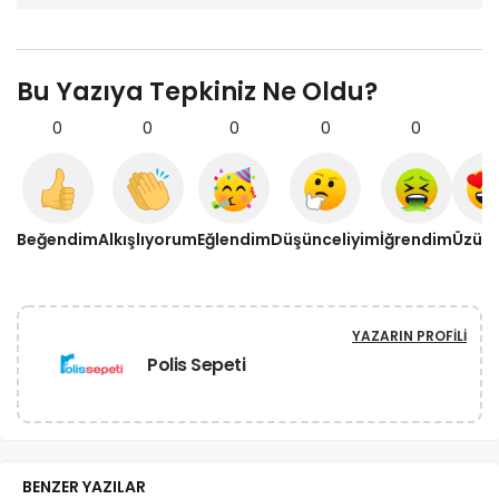
Bu Yazıya Tepkiniz Ne Oldu?
0
0
0
0
0
0
Beğendim
Alkışlıyorum
Eğlendim
Düşünceliyim
İğrendim
Üzül
YAZARIN PROFILI
Polis Sepeti
BENZER YAZILAR