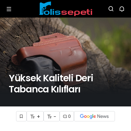
Yüksek Kaliteli Deri
Tabanca Kılıfları
+
-
0