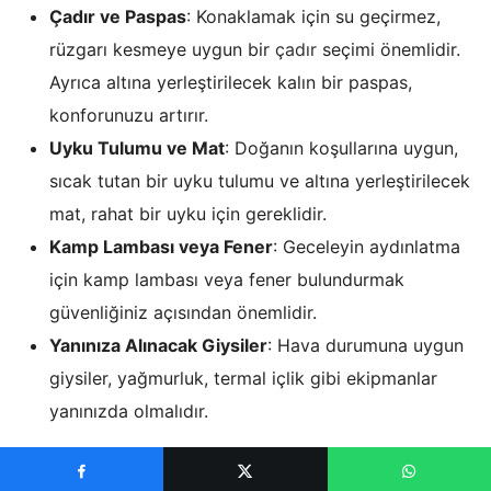
Çadır ve Paspas
: Konaklamak için su geçirmez,
rüzgarı kesmeye uygun bir
çadır
seçimi önemlidir.
Ayrıca altına yerleştirilecek kalın bir paspas,
konforunuzu artırır.
Uyku Tulumu ve Mat
: Doğanın koşullarına uygun,
sıcak tutan bir uyku tulumu ve altına yerleştirilecek
mat, rahat bir uyku için gereklidir.
Kamp Lambası veya Fener
: Geceleyin aydınlatma
için kamp lambası veya fener bulundurmak
güvenliğiniz açısından önemlidir.
Yanınıza Alınacak Giysiler
: Hava durumuna uygun
giysiler, yağmurluk, termal içlik gibi ekipmanlar
yanınızda olmalıdır.
Bu malzemeler
kamp
deneyiminizi daha konforlu hale
getirecek ve doğada keyifle vakit geçirmenizi