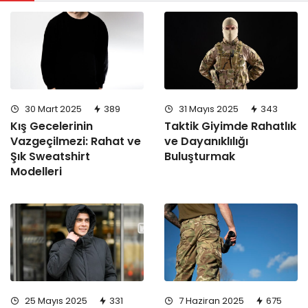
30 Mart 2025
389
31 Mayıs 2025
343
Kış Gecelerinin
Taktik Giyimde Rahatlık
Vazgeçilmezi: Rahat ve
ve Dayanıklılığı
Şık Sweatshirt
Buluşturmak
Modelleri
25 Mayıs 2025
331
7 Haziran 2025
675