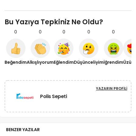
Bu Yazıya Tepkiniz Ne Oldu?
0
0
0
0
0
0
Beğendim
Alkışlıyorum
Eğlendim
Düşünceliyim
İğrendim
Üzül
YAZARIN PROFILI
Polis Sepeti
BENZER YAZILAR