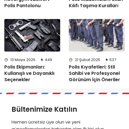
Polis Pantolonu
Kılıfı Taşıma Kuralları
13 Mayıs 2025
449
21 Şubat 2025
537
Polis Ekipmanları:
Polis Kıyafetleri: Stil
Kullanışlı ve Dayanıklı
Sahibi ve Profesyonel
Seçenekler
Görünüm İçin Öneriler
Bültenimize Katılın
Hemen ücretsiz üye olun ve yeni
güncellemelerden haberdar olan ilk kişi olun.