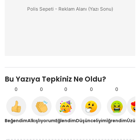
Polis Sepeti - Reklam Alanı (Yazı Sonu)
Bu Yazıya Tepkiniz Ne Oldu?
0
0
0
0
0
0
Beğendim
Alkışlıyorum
Eğlendim
Düşünceliyim
İğrendim
Üzül