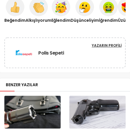
Beğendim
Alkışlıyorum
Eğlendim
Düşünceliyim
İğrendim
Üzül
YAZARIN PROFILI
Polis Sepeti
BENZER YAZILAR