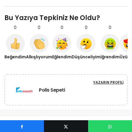
Bu Yazıya Tepkiniz Ne Oldu?
0
0
0
0
0
0
Beğendim
Alkışlıyorum
Eğlendim
Düşünceliyim
İğrendim
Üzül
YAZARIN PROFILI
Polis Sepeti
BENZER YAZILAR