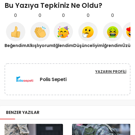
Bu Yazıya Tepkiniz Ne Oldu?
0
0
0
0
0
0
Beğendim
Alkışlıyorum
Eğlendim
Düşünceliyim
İğrendim
Üzül
YAZARIN PROFILI
Polis Sepeti
BENZER YAZILAR