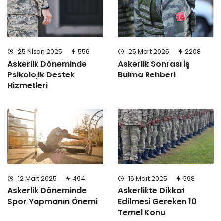
25 Nisan 2025
556
25 Mart 2025
2208
Askerlik Döneminde
Askerlik Sonrası İş
Psikolojik Destek
Bulma Rehberi
Hizmetleri
12 Mart 2025
494
16 Mart 2025
598
Askerlik Döneminde
Askerlikte Dikkat
Spor Yapmanın Önemi
Edilmesi Gereken 10
Temel Konu